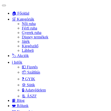
🏠 Főoldal
🛒 Kategóriák
Női ruha
Férfi ruha
Gyerek ruha
Disney termékek
Játék
Kiegészítő
Lábbeli
🏷️ Akciók
ℹ️ Infók
💵 Fizetés
📦 Szállítás
❓ GYIK
🍪 Sütik
🔒 Adatvédelem
📃 ÁSZF
📙 Blog
❤️ Rólunk