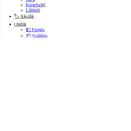
Kiegészítő
Lábbeli
🏷️ Akciók
ℹ️ Infók
💵 Fizetés
📦 Szállítás
❓ GYIK
🍪 Sütik
🔒 Adatvédelem
📃 ÁSZF
📙 Blog
❤️ Rólunk
📧 Kapcsolat
Keresés itt: