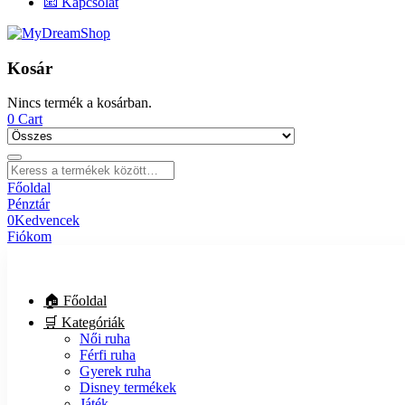
📧 Kapcsolat
Kosár
Nincs termék a kosárban.
0
Cart
Főoldal
Pénztár
0
Kedvencek
Fiókom
🏠 Főoldal
🛒 Kategóriák
Női ruha
Férfi ruha
Gyerek ruha
Disney termékek
Játék