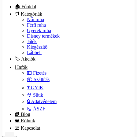
🏠 Főoldal
🛒 Kategóriák
Női ruha
Férfi ruha
Gyerek ruha
Disney termékek
Játék
Kiegészítő
Lábbeli
🏷️ Akciók
ℹ️ Infók
💵 Fizetés
📦 Szállítás
❓ GYIK
🍪 Sütik
🔒 Adatvédelem
📃 ÁSZF
📙 Blog
❤️ Rólunk
📧 Kapcsolat