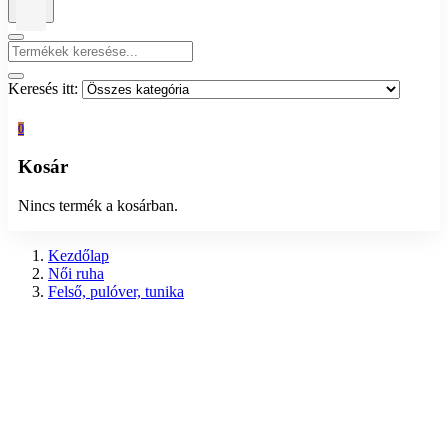
Keresés itt:
0
Kosár
Nincs termék a kosárban.
Kezdőlap
Női ruha
Felső, pulóver, tunika
Előző
Alkalmi női csipkés ruha - Modern Classics (38)
2.290
Ft