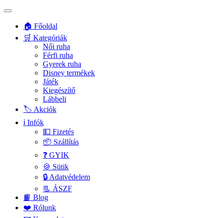
🏠 Főoldal
🛒 Kategóriák
Női ruha
Férfi ruha
Gyerek ruha
Disney termékek
Játék
Kiegészítő
Lábbeli
🏷️ Akciók
ℹ️ Infók
💵 Fizetés
📦 Szállítás
❓ GYIK
🍪 Sütik
🔒 Adatvédelem
📃 ÁSZF
📙 Blog
❤️ Rólunk