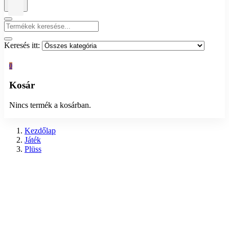
Keresés itt:
0
Kosár
Nincs termék a kosárban.
Kezdőlap
Játék
Plüss
Előző
Plüss puha babzsákos maci - M&S (26 cm)
1.490
Ft