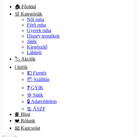
🏠 Főoldal
🛒 Kategóriák
Női ruha
Férfi ruha
Gyerek ruha
Disney termékek
Játék
Kiegészítő
Lábbeli
🏷️ Akciók
ℹ️ Infók
💵 Fizetés
📦 Szállítás
❓ GYIK
🍪 Sütik
🔒 Adatvédelem
📃 ÁSZF
📙 Blog
❤️ Rólunk
📧 Kapcsolat