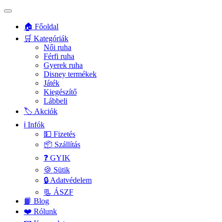
🏠 Főoldal
🛒 Kategóriák
Női ruha
Férfi ruha
Gyerek ruha
Disney termékek
Játék
Kiegészítő
Lábbeli
🏷️ Akciók
ℹ️ Infók
💵 Fizetés
📦 Szállítás
❓ GYIK
🍪 Sütik
🔒 Adatvédelem
📃 ÁSZF
📙 Blog
❤️ Rólunk