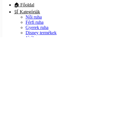
🏠 Főoldal
🛒 Kategóriák
Női ruha
Férfi ruha
Gyerek ruha
Disney termékek
Játék
Kiegészítő
Lábbeli
🏷️ Akciók
ℹ️ Infók
💵 Fizetés
📦 Szállítás
❓ GYIK
🍪 Sütik
🔒 Adatvédelem
📃 ÁSZF
📙 Blog
❤️ Rólunk
📧 Kapcsolat