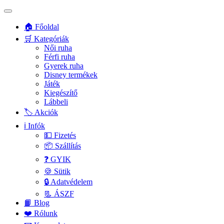
🏠 Főoldal
🛒 Kategóriák
Női ruha
Férfi ruha
Gyerek ruha
Disney termékek
Játék
Kiegészítő
Lábbeli
🏷️ Akciók
ℹ️ Infók
💵 Fizetés
📦 Szállítás
❓ GYIK
🍪 Sütik
🔒 Adatvédelem
📃 ÁSZF
📙 Blog
❤️ Rólunk