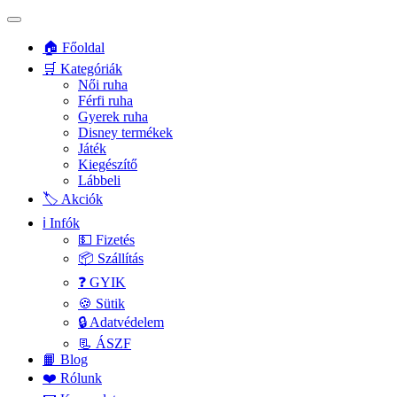
🏠 Főoldal
🛒 Kategóriák
Női ruha
Férfi ruha
Gyerek ruha
Disney termékek
Játék
Kiegészítő
Lábbeli
🏷️ Akciók
ℹ️ Infók
💵 Fizetés
📦 Szállítás
❓ GYIK
🍪 Sütik
🔒 Adatvédelem
📃 ÁSZF
📙 Blog
❤️ Rólunk