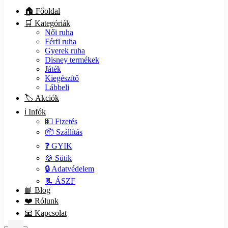
🏠 Főoldal
🛒 Kategóriák
Női ruha
Férfi ruha
Gyerek ruha
Disney termékek
Játék
Kiegészítő
Lábbeli
🏷️ Akciók
ℹ️ Infók
💵 Fizetés
📦 Szállítás
❓ GYIK
🍪 Sütik
🔒 Adatvédelem
📃 ÁSZF
📙 Blog
❤️ Rólunk
📧 Kapcsolat