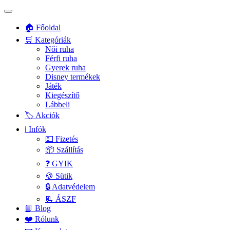
🏠 Főoldal
🛒 Kategóriák
Női ruha
Férfi ruha
Gyerek ruha
Disney termékek
Játék
Kiegészítő
Lábbeli
🏷️ Akciók
ℹ️ Infók
💵 Fizetés
📦 Szállítás
❓ GYIK
🍪 Sütik
🔒 Adatvédelem
📃 ÁSZF
📙 Blog
❤️ Rólunk