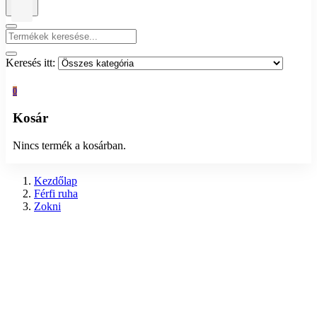
Keresés itt:
0
Kosár
Nincs termék a kosárban.
Kezdőlap
Férfi ruha
Zokni
Előző
Edero női lábszárvédő (37-42)
490
Ft