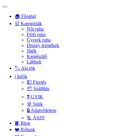
🏠 Főoldal
🛒 Kategóriák
Női ruha
Férfi ruha
Gyerek ruha
Disney termékek
Játék
Kiegészítő
Lábbeli
🏷️ Akciók
ℹ️ Infók
💵 Fizetés
📦 Szállítás
❓ GYIK
🍪 Sütik
🔒 Adatvédelem
📃 ÁSZF
📙 Blog
❤️ Rólunk