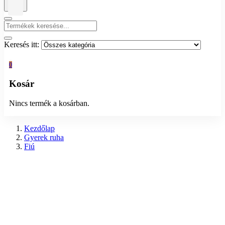
Keresés itt:
0
Kosár
Nincs termék a kosárban.
Kezdőlap
Gyerek ruha
Fiú
Sapka, sál, kesztyű
Előző