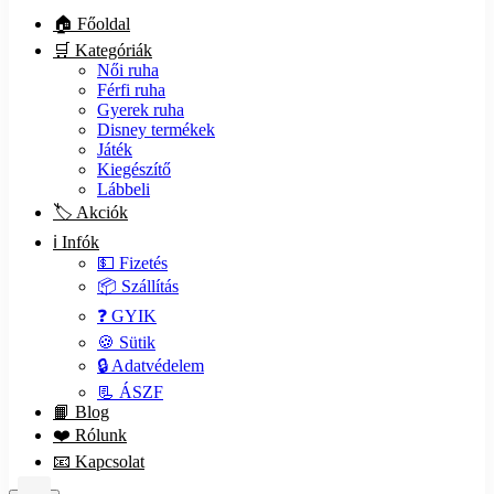
🏠 Főoldal
🛒 Kategóriák
Női ruha
Férfi ruha
Gyerek ruha
Disney termékek
Játék
Kiegészítő
Lábbeli
🏷️ Akciók
ℹ️ Infók
💵 Fizetés
📦 Szállítás
❓ GYIK
🍪 Sütik
🔒 Adatvédelem
📃 ÁSZF
📙 Blog
❤️ Rólunk
📧 Kapcsolat